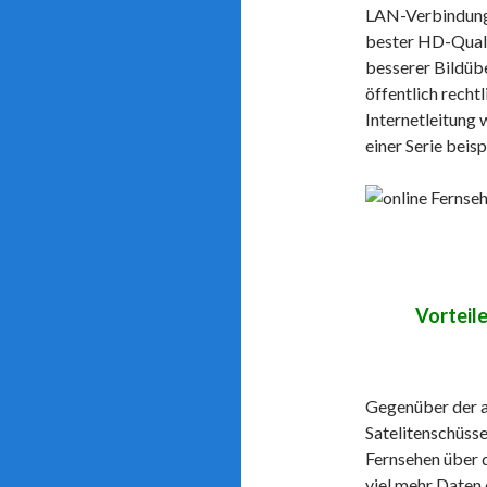
LAN-Verbindung 
bester HD-Qual
besserer Bildüb
öffentlich recht
Internetleitung 
einer Serie beis
Vorteil
Gegenüber der al
Satelitenschüss
Fernsehen über d
viel mehr Daten