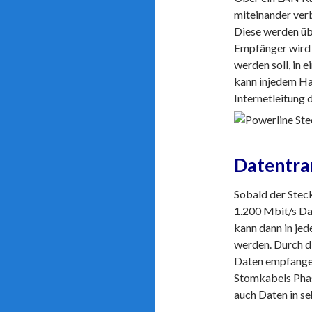
miteinander verb
Diese werden übe
Empfänger wird i
werden soll, in 
kann injedem Ha
Internetleitung 
Datentran
Sobald der Steck
1.200 Mbit/s Da
kann dann in jed
werden. Durch di
Daten empfangen
Stomkabels Phase
auch Daten in s