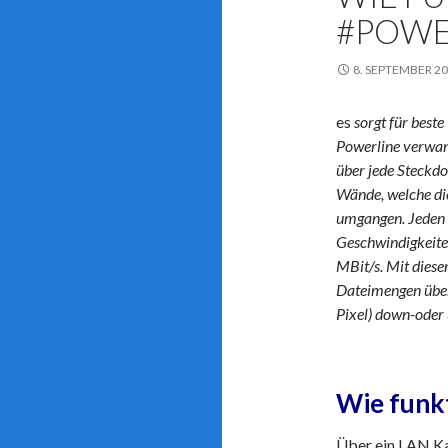
#POWE
8. SEPTEMBER 2
es
sorgt für best
Powerline verwan
über jede Steckdo
Wände, welche di
umgangen. Jeden 
Geschwindigkeite
MBit/s. Mit dies
Dateimengen übe
Pixel) down-oder
Wie funkt
Über ein LAN K