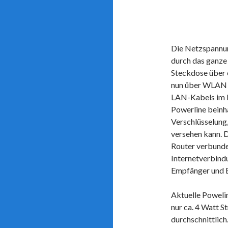
Die Netzspannung
durch das ganze 
Steckdose über 
nun über WLAN o
LAN-Kabels im I
Powerline beinh
Verschlüsselung
versehen kann. 
Router verbunde
Internetverbind
Empfänger und Er
Aktuelle Powel
nur ca. 4 Watt 
durchschnittlic