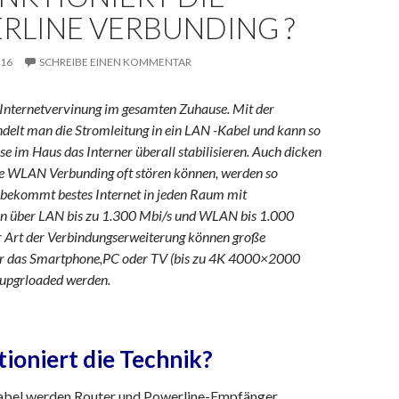
RLINE VERBUNDING ?
016
SCHREIBE EINEN KOMMENTAR
e Internetvervinung im gesamten Zuhause. Mit der
delt man die Stromleitung in ein LAN -Kabel und kann so
se im Haus das Interner überall stabilisieren. Auch dicken
e WLAN Verbunding oft stören können, werden so
bekommt bestes Internet in jeden Raum mit
n über LAN bis zu 1.300 Mbi/s und WLAN bis 1.000
er Art der Verbindungserweiterung können große
r das Smartphone,PC oder TV (bis zu 4K 4000×2000
 upgrloaded werden.
ioniert die Technik?
abel werden Router und Powerline-Empfänger