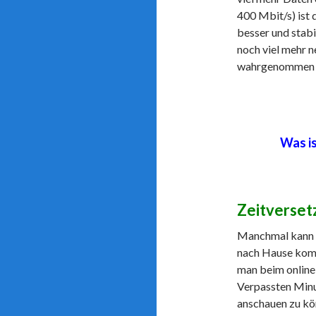
400 Mbit/s) ist 
besser und stabi
noch viel mehr 
wahrgenommen 
Was is
Zeitverset
Manchmal kann 
nach Hause komm
man beim online
Verpassten Min
anschauen zu kö