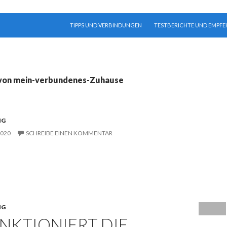
SPRINGE ZUM INHALT
TIPPS UND VERBINDUNGEN
TESTBERICHTE UND EMPF
 von mein-verbundenes-Zuhause
NG
2020
SCHREIBE EINEN KOMMENTAR
NG
NKTIONIERT DIE