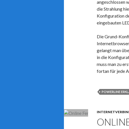
angeschlossen w
die Strahlung hie
Konfiguration d
eingebauten LED-
Die Grund-Konfig
Internetbrowser
gelangt man über
in die Konfigura
muss man zu ers
fortan für jede
POWERLINE ERK
INTERNETVERBI
ONLIN