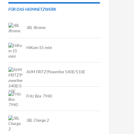
FÜR DAS HEIMNETZWERK
JBL Xtreme
HiKam S5 mini
AVM FRITZ!Powerline 540E/510E
Fritz Box 7940
JBL Charge 2